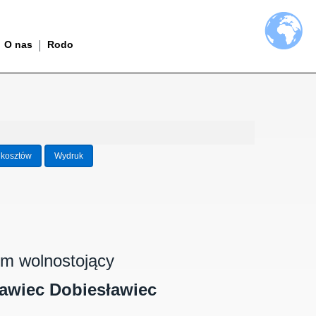
O nas
Rodo
 kosztów
Wydruk
m wolnostojący
awiec Dobiesławiec