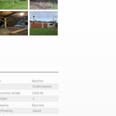
a
Będzino
Dobiesławiec
rzchnia działki
1928.00
pięter
1
ewanie
Etażowe
ż/Parking
Garaż