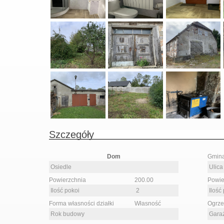
Szczegóły
Dom
Gmin
Osiedle
Ulica
Powierzchnia
200.00
Powie
Ilość pokoi
2
Ilość 
Forma własności działki
Własność
Ogrz
Rok budowy
Gara