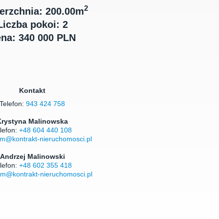
2
erzchnia: 200.00m
Liczba pokoi: 2
na: 340 000 PLN
Kontakt
Telefon:
943 424 758
Krystyna Malinowska
lefon:
+48 604 440 108
m@kontrakt-nieruchomosci.pl
Andrzej Malinowski
lefon:
+48 602 355 418
m@kontrakt-nieruchomosci.pl