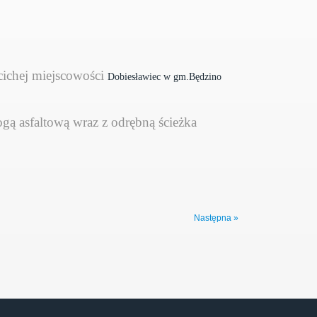
cichej miejscowości
Dobiesławiec w gm.Będzino
gą asfaltową wraz z odrębną ścieżka
arczą.
odarczego o pow. ok 70m2 m2. Cała
lne dla osób lubiących stare domy z
Następna »
icową.