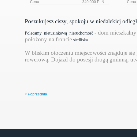
Cena
340 000 PLN
Cena
Poszukujesz ciszy, spokoju w niedalekiej odleg
- dom mieszkalny
Polecamy nietuzinkową nieruchomość
położony na froncie
siedliska.
W bliskim otoczeniu miejscowości znajduje się
rowerową. Dojazd do posesji drogą gminną, u
Nieruchomość na sprzedaż to obiekt szachulco
jednokondygnacyjneg
Składa się z domu mieszkalnego,
posesja ogrodzona.
Jest to idealne miejsce do życia w zaciszu z da
« Poprzednia
klimatem i "duszą".
Konstrukcja budynku mieszkalnego szachulcowa, materiał konst
-
Dom częściowo wyremontowany w środku
zaadoptowano na m
W pokojach na podłogach panele podłogowe, k
Okna w tej części wymienione na PCV.
W pozostałej części oryginale drewniane okna.