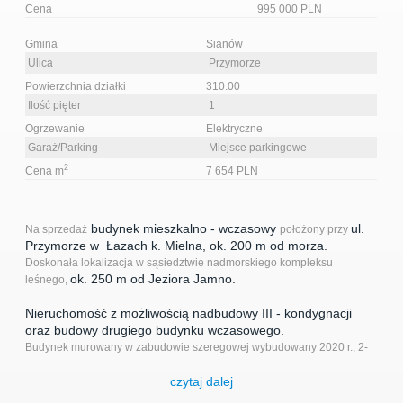
Cena
995 000 PLN
Gmina
Sianów
Ulica
Przymorze
Powierzchnia działki
310.00
Ilość pięter
1
Ogrzewanie
Elektryczne
Garaż/Parking
Miejsce parkingowe
2
Cena m
7 654 PLN
budynek mieszkalno - wczasowy
ul.
Na sprzedaż
położony przy
Przymorze w Łazach k. Mielna, ok. 200 m od morza.
Doskonała lokalizacja w sąsiedztwie nadmorskiego kompleksu
ok. 250 m od
Jeziora Jamno
.
leśnego,
Nieruchomość z możliwością nadbudowy III - kondygnacji
oraz budowy drugiego budynku wczasowego.
Budynek murowany w zabudowie szeregowej wybudowany 2020 r., 2-
kondygnacyjny, stropodach płaski pokryty papą.
czytaj dalej
2
Rozkład pomieszczeń: pow. całkowita 130 m
;