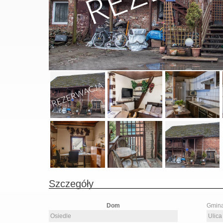
Szczegóły
Dom
Gmin
Osiedle
Ulica