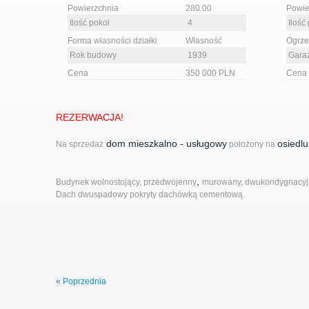
Powierzchnia
280.00
Powie
Ilość pokoi
4
Ilość 
Forma własności działki
Własność
Ogrz
Rok budowy
1939
Gara
Cena
350 000 PLN
Cena
REZERWACJA!
dom mieszkalno - usługowy
osiedl
Na sprzedaż
położony na
,
Budynek wolnostojący, przedwojenny
murowany, dwukondygnacyj
Dach dwuspadowy pokryty dachówką cementową.
Rozkład pomieszczeń:
Parter:
kondygnacja użytkowa o pow. 140 m2; pomieszczenia gospoda
« Poprzednia