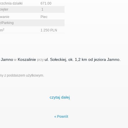
rzchnia działki
671.00
pięter
1
ewanie
Piec
ż/Parking
2
 m
1 250 PLN
u Jamno
Koszalinie
ul. Sołeckiej, ok. 1,2 km od jeziora Jamno
.
w
przy
ny z poddaszem użytkowym.
czytaj dalej
rcze, socjalne, sanitariat, kotłownia.
« Powrót