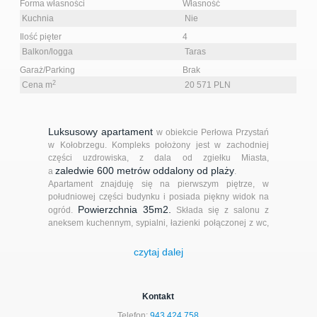
Forma własności
Własność
Kuchnia
Nie
Ilość pięter
4
Balkon/logga
Taras
Garaż/Parking
Brak
2
Cena m
20 571 PLN
L
uksusow
y
apartament
w obiekcie Perłowa Przystań
w Kołobrzegu. Kompleks położony jest w zachodniej
części uzdrowiska, z dala od zgiełku Miasta,
zaledwie
6
00 metrów oddalony od plaży
a
.
Apartament znajduję się na pierwszym piętrze, w
południowej części budynku i posiada piękny widok na
Powierzchnia 35m2.
ogród.
Składa się z salonu z
aneksem kuchennym, sypialni, łazienki połączonej z wc,
dużego 14m2 tarasu
hollu oraz
, który będzie
wyłożony terakotą (trwają obecnie prace). Wyjście na
czytaj dalej
taras poprzez przesuwne drzwi.
W cenie a
partament
u wliczone jest
jego
wyposażenie i
wykończenie
, którego wysoki
Kontakt
standard zapewni komfortowy wypoczynek dla każdego.
Czynsz do Wspólnoty: 515zł
Telefon:
943 424 758