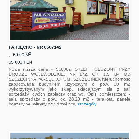
PARSĘCKO - NR 0507142
2
,
60.00 M
95 000 PLN
Nowa niższa cena - 95000zł SKLEP POŁOŻONY PRZY
DRODZE WOJEWÓDZKIEJ NR 172, OK. 1,5 KM OD
SZCZECINKA PARSĘCKO, GM. SZCZECINEK Nieruchomość
zabudowana budynkiem użytkowym o pow. 60 m2
wykorzystywanym jako sklep, składającym się z sali
sprzedaży, dwóch zapleczy oraz wc. Opis pomieszczeń: -
sala sprzedaży o pow. ok. 28,20 m2 - terakota, panele
boazeryjne, witryny pcv, drzwi pcv,
szczegóły