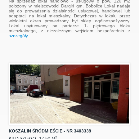
Na sprzedaż lokal handlowo - usługowy o pow. 126 m2
położony w miejscowości Dargiń gm. Bobolice Lokal nadaje
się do prowadzenia działalności usługowej, handlowej lub
adaptacji na lokal mieszkalny. Dotychczas w lokalu przez
wieloletni okres prowadzony był sklep ogólnospożywczy.
Lokal usytuowany na parterze 1- piętrowego bloku
mieszkalnego, z niezależnym wejściem bezpośrednio z
szczegóły
KOSZALIN ŚRÓDMIEŚCIE - NR 3403339
2
KILIŃSKIEGO
17.50 M