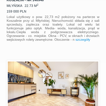
KOSZALIN - NR 140940
2
MŁYŃSKA
22.73 M
159 000 PLN
Lokal użytkowy o pow. 22,73 m2 położony na parterze w
Koszalinie przy ul. Młyńskiej. Nieruchomość składa się z sali
sprzedaży, zaplecza oraz toalety. Lokal od wielu lat
funkcjonuje jako optyk. Media- woda, kanalizacja, prąd w
lokalu.Ciepła woda z podgrzewacza elektrycznego.
Ogrzewanie - co. miejskie. Okna - PCV, w oknach i drzwiach
wejściowych rolety zewnętrzne. Otoczenie - n
szczegóły