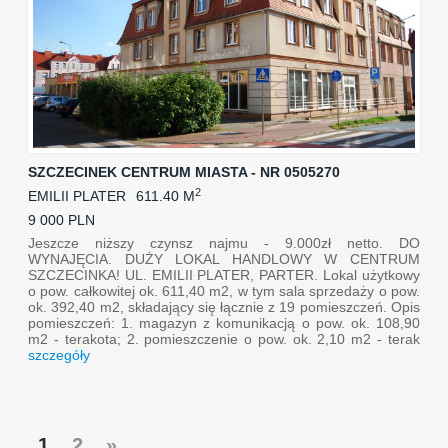
SZCZECINEK CENTRUM MIASTA - NR 0505270
2
EMILII PLATER
611.40 M
9 000 PLN
Jeszcze niższy czynsz najmu - 9.000zł netto. DO
WYNAJĘCIA. DUŻY LOKAL HANDLOWY W CENTRUM
SZCZECINKA! UL. EMILII PLATER, PARTER. Lokal użytkowy
o pow. całkowitej ok. 611,40 m2, w tym sala sprzedaży o pow.
ok. 392,40 m2, składający się łącznie z 19 pomieszczeń. Opis
pomieszczeń: 1. magazyn z komunikacją o pow. ok. 108,90
m2 - terakota; 2. pomieszczenie o pow. ok. 2,10 m2 - terak
szczegóły
1
2
»