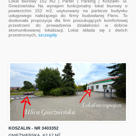
Lokal biurowy 152 m2 | Parter | Parking | Koszalin- ul.
Gnieźnieńska Na wynajem funkcjonalny lokal biurowy o
powierzchni 152 m2, usytuowany na parterze budynku
usługowego należącego do firmy budowlanej Flens. To
doskonała propozycja dla firm poszukujących komfortowej
przestrzeni do prowadzenia działalności w dobrze
skomunikowanej lokalizacji. Lokal składa się z dwóch
przestronnych,
szczegóły
KOSZALIN - NR 3403352
2
GNIEŹNIEŃSKA
62.57 M